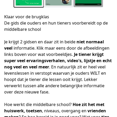
Klaar voor de brugklas
De gids die ouders en hun tieners voorbereidt op de
middelbare school
Je krijgt 2 gidsen en daar zit in beide 
niet normaal 
veel 
informatie. Klik maar eens door de afbeeldingen 
links boven voor wat voorbeeldjes. 
Je tiener krijgt 
super veel ervaringsverhalen, video's, lijstje en echt 
nog veel en veel meer
. En natuurlijk zit er heel veel 
levenslessen in verstopt waarvan je ouders WILT en 
hoopt dat je tiener die lessen ooit krijgt. Lekker 
verwerkt tussen alle andere belangrijke informatie 
over deze nieuwe fase. 
Hoe werkt die middelbare school? 
Hoe zit het met 
huiswerk, toetsen
, niveaus, overgang en 
vrienden 
maken
? En hoe bereid je je goed voor? Wat voor 
tips 