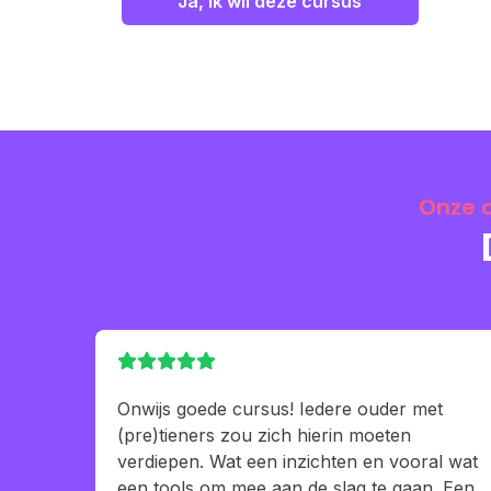
Ja, ik wil deze cursus
Onze a
Onwijs goede cursus! Iedere ouder met
(pre)tieners zou zich hierin moeten
verdiepen. Wat een inzichten en vooral wat
een tools om mee aan de slag te gaan. Een