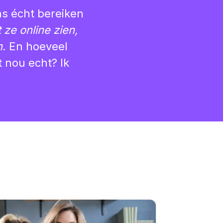
as écht bereiken
 ze online zien,
n
. En hoeveel
 nou echt? Ik