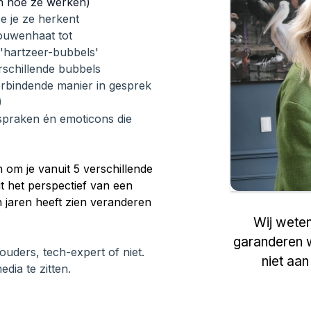
en hoe ze werken)
e je ze herkent
rouwenhaat tot
 'hartzeer-bubbels'
rschillende bubbels
verbindende manier in gesprek
)
tspraken én emoticons die
 om je vanuit 5 verschillende
it het perspectief van een
n jaren heeft zien veranderen
Wij wete
garanderen we 
 ouders, tech-expert of niet.
niet aa
edia te zitten.