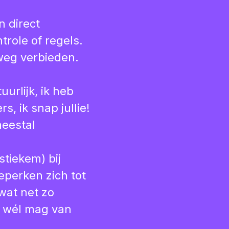
n direct
role of regels.
weg verbieden.
uurlijk, ik heb
rs, ik snap jullie!
eestal
stiekem) bij
eperken zich tot
wat net zo
k wél mag van