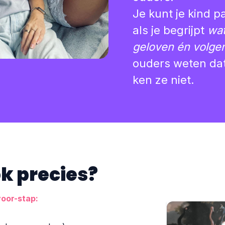
Je kunt je kind p
als je begrijpt
wat
geloven én volge
ouders weten dat
ken ze niet.
ok precies?
voor-stap: